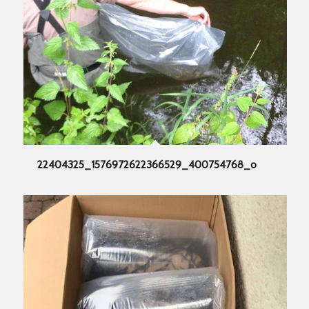
22404325_1576972622366529_400754768_o