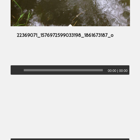
22369071_1576972599033198_1861673187_o
00:00
|
00:00