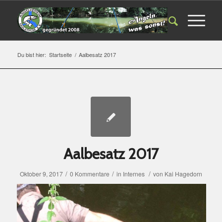
Du bist hier:
Startseite
/
Aalbesatz 2017
Aalbesatz 2017
/
/
/
Oktober 9, 2017
0 Kommentare
in
Internes
von
Kai Hagedorn