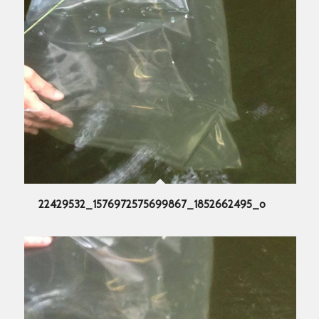
22429532_1576972575699867_1852662495_o