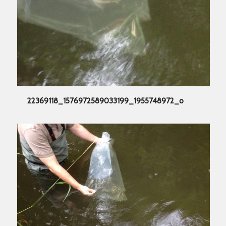
22369118_1576972589033199_1955748972_o