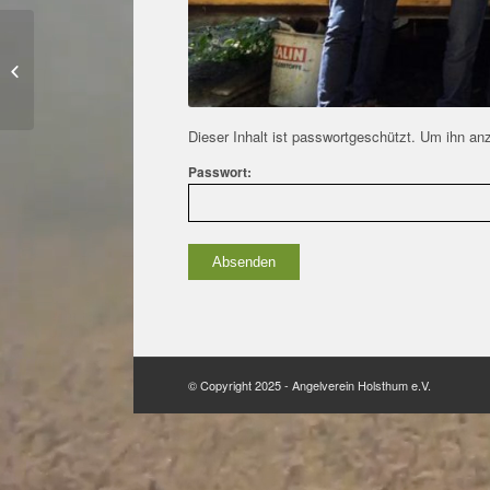
Scheiben des
Fischschuppen AV
Holsthum eingeworfen
Dieser Inhalt ist passwortgeschützt. Um ihn anz
Passwort:
© Copyright 2025 - Angelverein Holsthum e.V.