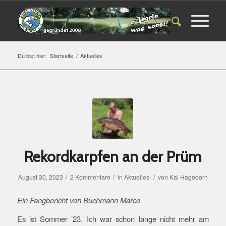
Du bist hier:
Startseite
/
Aktuelles
Rekordkarpfen an der Prüm
/
/
/
August 30, 2023
2 Kommentare
in
Aktuelles
von
Kai Hagedorn
Ein Fangbericht von Buchmann Marco
Es ist Sommer ’23. Ich war schon lange nicht mehr am